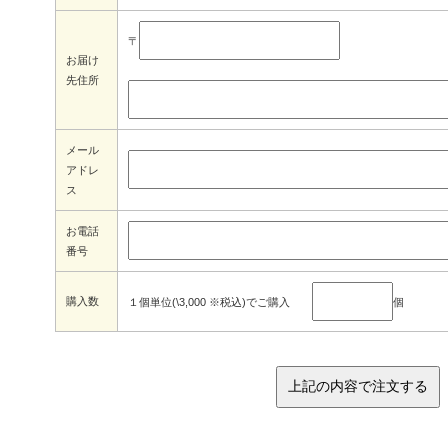
〒
お届け
先住所
メール
アドレ
ス
お電話
番号
購入数
１個単位(\3,000 ※税込)でご購入
個